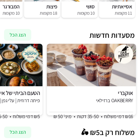
אסייאתיות
סושי
פיצות
המבורגר
11 מקומות
10 מקומות
18 מקומות
10 מקומות
מסעדות חדשות
הצג הכל
אוקברי
הטעם הביתי של אי
OAKBERRY ברזילאי
פיתה דרוזית | עלי גפן 
₪16 דמי משלוח
•
35-50 דקות
•
מיני׳ 50 ₪
₪5 דמי משלוח
•
35-50 דקות
משלוח רק ב₪5 🛵
הצג הכל