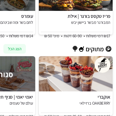
פריז טקסס בורגר | אילת
עומרס
המבורגר מבשר ביישון יבש
לחם בשר ומה שבינהם
₪17 דמי משלוח
•
60-90 דקות
•
מיני׳ 50 ₪
₪14 דמי משלוח
•
35-50 דקות
😋 מתוקים 🍧🍭
הצג הכל
אוקברי
יאמי יאמי | סניף תי
OAKBERRY ברזילאי
עולם של טעמים