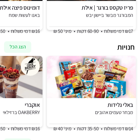
פריז טקסס בורגר | אילת
דומינוס פיצה אילת
המבורגר מבשר ביישון יבש
באנו לעשות שמח
₪17 דמי משלוח
•
60-90 דקות
•
מיני׳ 50 ₪
₪16 דמי משלוח
•
35-50 דקות
חנויות
הצג הכל
באלי גלידות
אוקברי
מבחר טעמים אהובים
OAKBERRY ברזילאי
₪14 דמי משלוח
•
35-50 דקות
•
מיני׳ 40 ₪
₪16 דמי משלוח
•
35-50 דקות